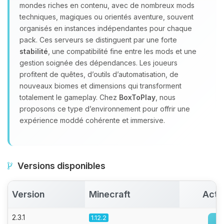
Youpi, enfin quelqu’un pour me
mondes riches en contenu, avec de nombreux mods
parler ! Moi c’est Choupy, ton petit
techniques, magiques ou orientés aventure, souvent
assistant BoxToPlay. Dis-moi ce dont
organisés en instances indépendantes pour chaque
tu as besoin et je vais remuer mes
pack. Ces serveurs se distinguent par une forte
petits circuits pour t’aider.
stabilité
, une compatibilité fine entre les mods et une
06/08/2026 à 05:48
gestion soignée des dépendances. Les joueurs
profitent de quêtes, d’outils d’automatisation, de
nouveaux biomes et dimensions qui transforment
totalement le gameplay. Chez
BoxToPlay
, nous
proposons ce type d’environnement pour offrir une
expérience moddé cohérente et immersive.
Versions disponibles
Version
Minecraft
Acti
2.3.1
1.12.2