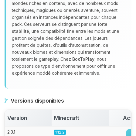
Youpi, enfin quelqu’un pour me
mondes riches en contenu, avec de nombreux mods
parler ! Moi c’est Choupy, ton petit
techniques, magiques ou orientés aventure, souvent
assistant BoxToPlay. Dis-moi ce dont
organisés en instances indépendantes pour chaque
tu as besoin et je vais remuer mes
pack. Ces serveurs se distinguent par une forte
petits circuits pour t’aider.
stabilité
, une compatibilité fine entre les mods et une
08/08/2026 à 08:31
gestion soignée des dépendances. Les joueurs
profitent de quêtes, d’outils d’automatisation, de
nouveaux biomes et dimensions qui transforment
totalement le gameplay. Chez
BoxToPlay
, nous
proposons ce type d’environnement pour offrir une
expérience moddé cohérente et immersive.
Versions disponibles
Version
Minecraft
Acti
2.3.1
1.12.2