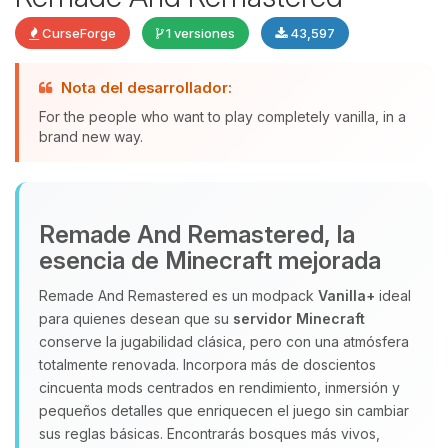
CurseForge
1 versiones
43,597
Nota del desarrollador:
Yupi, por fin alguien con quien
hablar! Soy Choupy, tu pequeno
For the people who want to play completely vanilla, in a
asistente de BoxToPlay. Cuentame
brand new way.
que necesitas y moveré mis
pequenos circuitos para ayudarte.
06/08/2026 21:02
Remade And Remastered, la
esencia de Minecraft mejorada
Remade And Remastered es un modpack
Vanilla+
ideal
para quienes desean que su
servidor Minecraft
conserve la jugabilidad clásica, pero con una atmósfera
totalmente renovada. Incorpora más de doscientos
cincuenta mods centrados en rendimiento, inmersión y
pequeños detalles que enriquecen el juego sin cambiar
sus reglas básicas. Encontrarás bosques más vivos,