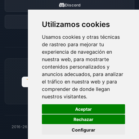
Discord
Foro
Utilizamos cookies
Usamos cookies y otras técnicas
de rastreo para mejorar tu
experiencia de navegación en
nuestra web, para mostrarte
contenidos personalizados y
MÉTODOS DE PAGO ACEPTADOS
anuncios adecuados, para analizar
el tráfico en nuestra web y para
comprender de donde llegan
nuestros visitantes.
🍪
Aceptar
Rechazar
2016-26
© BoxToPlay - Todos los derechos reservados por
Configurar
ByteLogic