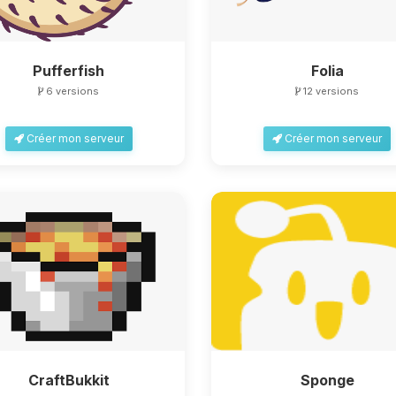
Pufferfish
Folia
6 versions
12 versions
Créer mon serveur
Créer mon serveur
CraftBukkit
Sponge