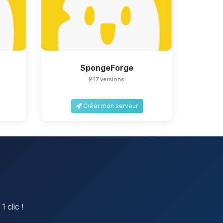
SpongeForge
17 versions
Créer mon serveur
 clic !