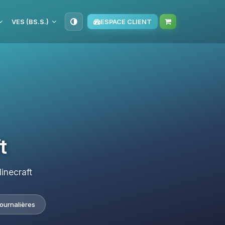
VES (BS.S.)
ESPACE CLIENT
t
inecraft
journalières