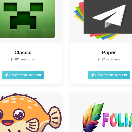
Classic
Paper
681 versions
62 versions
Créer mon serveur
Créer mon serveur