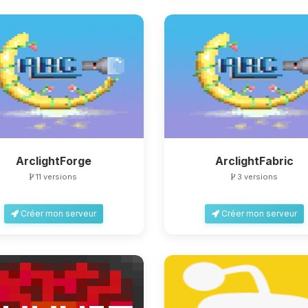
ArclightForge
ArclightFabric
11 versions
3 versions
Créer mon serveur
Créer mon serveur