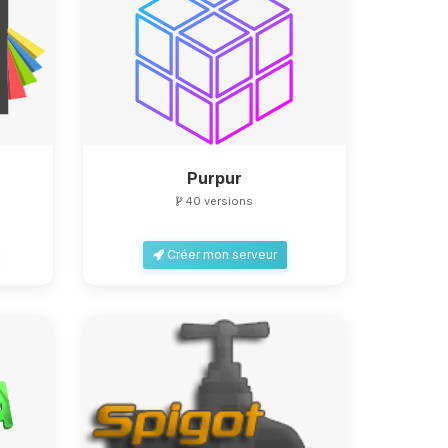
Purpur
40 versions
Créer mon serveur