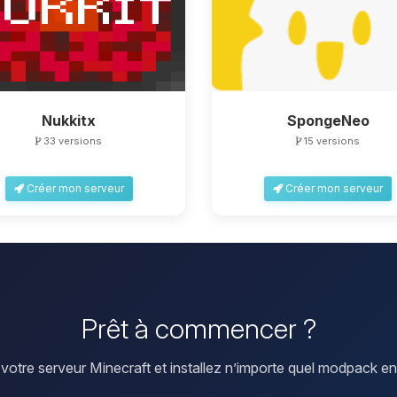
Nukkitx
SpongeNeo
33 versions
15 versions
Créer mon serveur
Créer mon serveur
Prêt à commencer ?
votre serveur Minecraft et installez n’importe quel modpack en 1