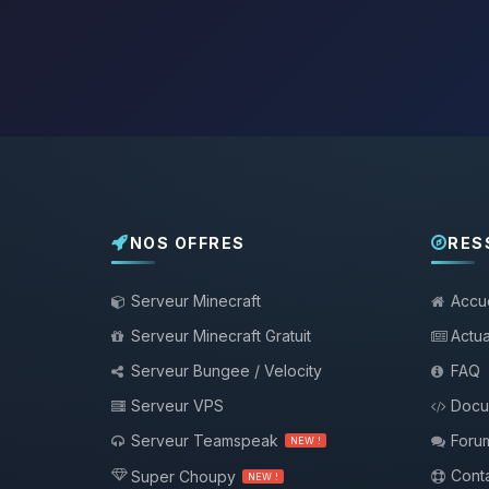
NOS OFFRES
RES
Serveur Minecraft
Accue
Serveur Minecraft Gratuit
Actua
Serveur Bungee / Velocity
FAQ
Serveur VPS
Docu
Serveur Teamspeak
Foru
NEW !
Conta
Super Choupy
NEW !