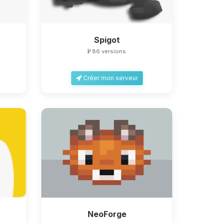
Spigot
86 versions
Créer mon serveur
NeoForge