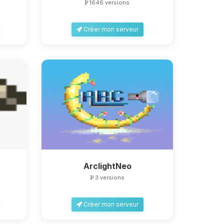
1646 versions
Créer mon serveur
ArclightNeo
3 versions
Créer mon serveur