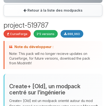
Retour à la liste des modpacks
Youpi, enfin quelqu’un pour me
parler ! Moi c’est Choupy, ton petit
project-519787
assistant BoxToPlay. Dis-moi ce dont
tu as besoin et je vais remuer mes
CurseForge
5 versions
888,960
petits circuits pour t’aider.
08/08/2026 à 18:45
Note du développeur :
Note: This pack will no longer recieve updates on
Curseforge, for future versions, download the pack
from Modrinth!
Create+ [Old], un modpack
centré sur l’ingénierie
Create+ [Old] est un modpack orienté autour du mod