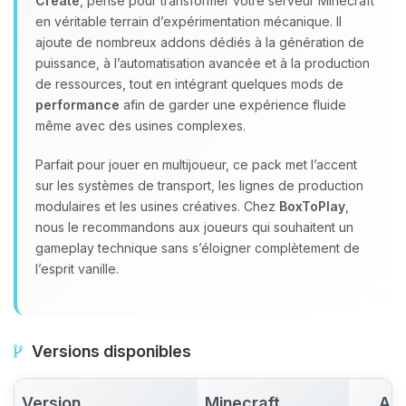
Create
, pensé pour transformer votre serveur Minecraft
en véritable terrain d’expérimentation mécanique. Il
ajoute de nombreux addons dédiés à la génération de
puissance, à l’automatisation avancée et à la production
de ressources, tout en intégrant quelques mods de
performance
afin de garder une expérience fluide
même avec des usines complexes.
Parfait pour jouer en multijoueur, ce pack met l’accent
sur les systèmes de transport, les lignes de production
modulaires et les usines créatives. Chez
BoxToPlay
,
nous le recommandons aux joueurs qui souhaitent un
gameplay technique sans s’éloigner complètement de
l’esprit vanille.
Versions disponibles
Version
Minecraft
Act