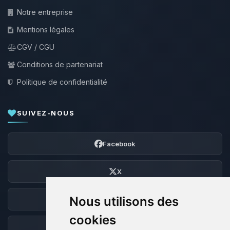
Notre entreprise
Mentions légales
CGV / CGU
Conditions de partenariat
Politique de confidentialité
SUIVEZ-NOUS
Facebook
X
Nous utilisons des
Discord
cookies
Forum