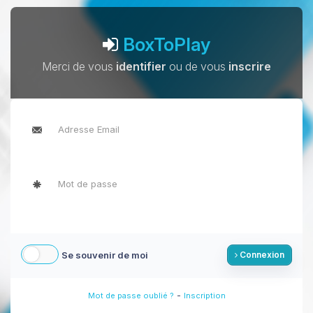
BoxToPlay
Merci de vous
identifier
ou de vous
inscrire
Se souvenir de moi
Connexion
-
Mot de passe oublié ?
Inscription