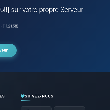
.5!!] sur votre propre Serveur
 [ 1.21.5!!]
veur
ES
SUIVEZ-NOUS
Youpi, enfin quelqu’un pour me parler !
Moi c’est Choupy, ton petit assistant