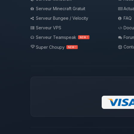
Serveur Minecraft Gratuit
Actua
Serveur Bungee / Velocity
FAQ
Serveur VPS
Docu
Serveur Teamspeak
Foru
NEW !
Conta
Super Choupy
NEW !