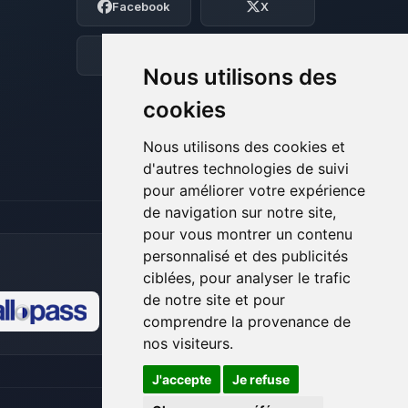
Facebook
X
BoxToPlay. Dis-moi ce dont tu as besoin
et je vais remuer mes petits circuits
pour t’aider.
Discord
Forum
Nous utilisons des
06/08/2026 à 00:09
cookies
Nous utilisons des cookies et
d'autres technologies de suivi
pour améliorer votre expérience
de navigation sur notre site,
pour vous montrer un contenu
personnalisé et des publicités
ciblées, pour analyser le trafic
de notre site et pour
comprendre la provenance de
🍪
nos visiteurs.
J'accepte
Je refuse