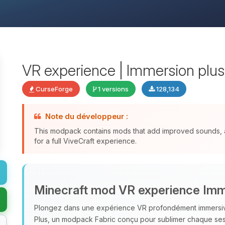
VR experience | Immersion plus | 
CurseForge
1 versions
128,134
Note du développeur :
This modpack contains mods that add improved sounds, a
for a full ViveCraft experience.
Minecraft mod VR experience Imm
Plongez dans une expérience VR profondément immersi
Plus, un modpack Fabric conçu pour sublimer chaque sessi