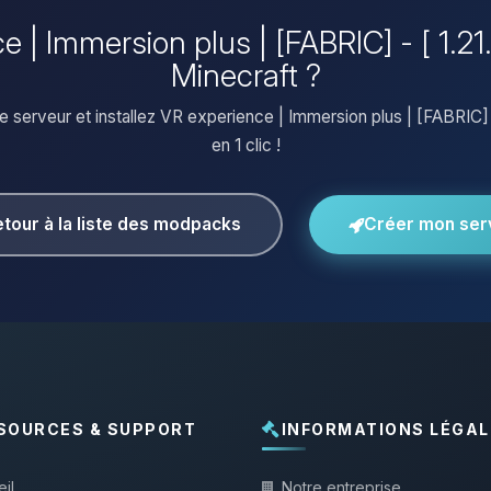
e | Immersion plus | [FABRIC] - [ 1.21
Minecraft ?
 serveur et installez VR experience | Immersion plus | [FABRIC] -
en 1 clic !
tour à la liste des modpacks
Créer mon ser
SOURCES & SUPPORT
INFORMATIONS LÉGAL
il
Notre entreprise