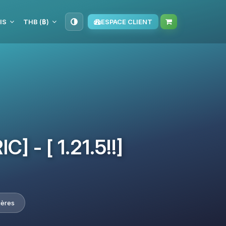
IS
THB (฿)
ESPACE CLIENT
] - [ 1.21.5!!]
ières