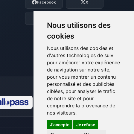
Facebook
X
BoxToPlay. Dis-moi ce dont tu as besoin
et je vais remuer mes petits circuits
pour t’aider.
Discord
Forum
Nous utilisons des
07/08/2026 à 05:29
cookies
Nous utilisons des cookies et
d'autres technologies de suivi
pour améliorer votre expérience
de navigation sur notre site,
pour vous montrer un contenu
personnalisé et des publicités
ciblées, pour analyser le trafic
de notre site et pour
comprendre la provenance de
🍪
nos visiteurs.
J'accepte
Je refuse