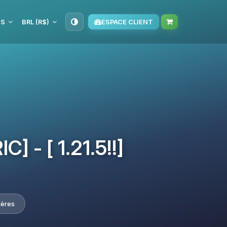
IS
BRL (R$)
ESPACE CLIENT
] - [ 1.21.5!!]
ières