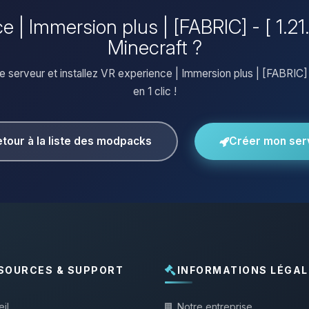
e | Immersion plus | [FABRIC] - [ 1.21
Minecraft ?
 serveur et installez VR experience | Immersion plus | [FABRIC] -
en 1 clic !
tour à la liste des modpacks
Créer mon ser
SOURCES & SUPPORT
INFORMATIONS LÉGAL
il
Notre entreprise