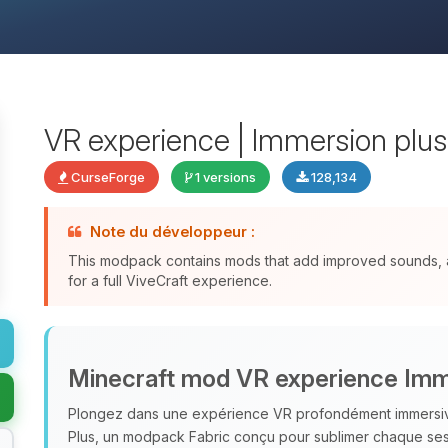
VR experience | Immersion plus | 
CurseForge
1 versions
128,134
Note du développeur :
This modpack contains mods that add improved sounds, a
for a full ViveCraft experience.
Minecraft mod VR experience Imm
Plongez dans une expérience VR profondément immersi
Plus, un modpack Fabric conçu pour sublimer chaque sessi