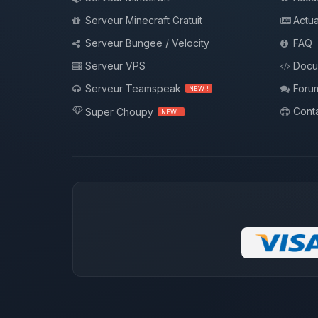
Serveur Minecraft Gratuit
Actua
Serveur Bungee / Velocity
FAQ
Serveur VPS
Docu
Serveur Teamspeak
Foru
NEW !
Conta
Super Choupy
NEW !