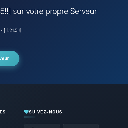
.5!!] sur votre propre Serveur
 [ 1.21.5!!]
veur
ES
SUIVEZ-NOUS
Youpi, enfin quelqu’un pour me parler !
Moi c’est Choupy, ton petit assistant