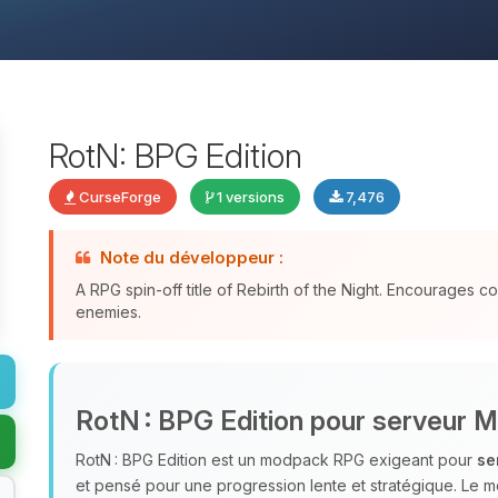
RotN: BPG Edition
CurseForge
1 versions
7,476
Note du développeur :
A RPG spin-off title of Rebirth of the Night. Encourages 
enemies.
RotN : BPG Edition pour serveur M
RotN : BPG Edition est un modpack RPG exigeant pour
se
et pensé pour une progression lente et stratégique. Le 