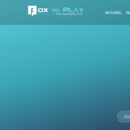
ACCUEIL
N
C