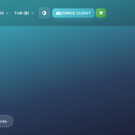
IS
THB (฿)
ESPACE CLIENT
ères