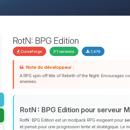
RotN: BPG Edition
CurseForge
1 versions
7,476
Note du développeur :
A RPG spin-off title of Rebirth of the Night. Encourages 
enemies.
RotN : BPG Edition pour serveur M
RotN : BPG Edition est un modpack RPG exigeant pour
se
et pensé pour une progression lente et stratégique. Le 