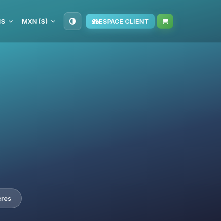
IS
MXN ($)
ESPACE CLIENT
ères