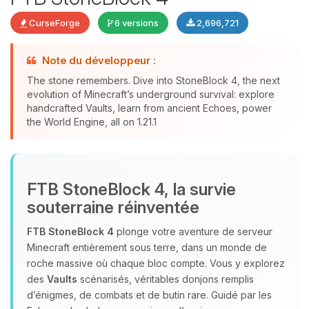
CurseForge
6 versions
2,696,721
Note du développeur :
The stone remembers. Dive into StoneBlock 4, the next
evolution of Minecraft’s underground survival: explore
Youpi, enfin quelqu’un pour me
handcrafted Vaults, learn from ancient Echoes, power
the World Engine, all on 1.21.1
parler ! Moi c’est Choupy, ton petit
assistant BoxToPlay. Dis-moi ce dont
tu as besoin et je vais remuer mes
petits circuits pour t’aider.
FTB StoneBlock 4, la survie
07/08/2026 à 17:33
souterraine réinventée
FTB StoneBlock 4
plonge votre aventure de serveur
Minecraft entièrement sous terre, dans un monde de
roche massive où chaque bloc compte. Vous y explorez
des
Vaults
scénarisés, véritables donjons remplis
d’énigmes, de combats et de butin rare. Guidé par les