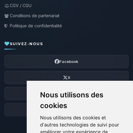
CGV / CGU
Conditions de partenariat
Politique de confidentialité
SUIVEZ-NOUS
Facebook
X
Nous utilisons des
Discord
cookies
Forum
Nous utilisons des cookies et
d'autres technologies de suivi pour
améliorer votre expérience de