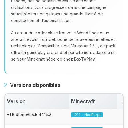
Echoes, des hologrammes issus d’anciennes
civilisations, vous progressez dans une campagne
structurée tout en gardant une grande liberté de
construction et d’automatisation.
Au cœur du modpack se trouve le World Engine, un
artefact évolutif qui débloque de nouvelles recettes et
technologies. Compatible avec Minecraft 1.21.1, ce pack
offre un gameplay profond et parfaitement adapté à un
serveur Minecraft hébergé chez
BoxToPlay
.
Versions disponibles
Version
Minecraft
Ac
FTB StoneBlock 4 1.15.2
1.21.1 - NeoForge