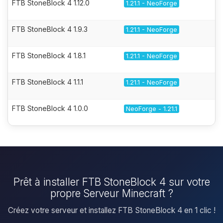
FTB StoneBlock 4 1.12.0
1.21.1 - NeoForge
FTB StoneBlock 4 1.9.3
1.21.1 - NeoForge
FTB StoneBlock 4 1.8.1
1.21.1 - NeoForge
FTB StoneBlock 4 1.1.1
1.21.1 - NeoForge
FTB StoneBlock 4 1.0.0
NeoForge - 1.21.1
Prêt à installer FTB StoneBlock 4 sur votre
propre Serveur Minecraft ?
Créez votre serveur et installez FTB StoneBlock 4 en 1 clic !