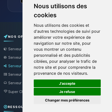
Nous utilisons des
cookies
Nous utilisons des cookies et
d'autres technologies de suivi pour
NOS OFFRES
améliorer votre expérience de
navigation sur notre site, pour
Serveur Minecraft
vous montrer un contenu
personnalisé et des publicités
Serveur Minecraft Gratuit
ciblées, pour analyser le trafic de
Serveur Bungee / Velocity
notre site et pour comprendre la
provenance de nos visiteurs.
Serveur VPS
🍪
Serveur Teamspeak
J'accepte
NEW !
Super Choupy
Je refuse
NEW !
Changer mes préférences
RESSOURCES & SUPPORT