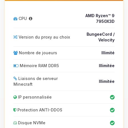
AMD Ryzen™ 9
CPU
7950X3D
BungeeCord /
Version du proxy au choix
Velocity
Nombre de joueurs
Illimité
Mémoire RAM DDR5
Illimitée
Liaisons de serveur
Illimitée
Minecraft
IP personnalisée
Protection ANTI-DDOS
Disque NVMe