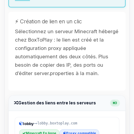
parler ! Moi c’est Choupy, ton petit
assistant BoxToPlay. Dis-moi ce dont
tu as besoin et je vais remuer mes
petits circuits pour t’aider.
⚡ Création de lien en un clic
06/08/2026 à 13:53
Sélectionnez un serveur Minecraft hébergé
chez BoxToPlay : le lien est créé et la
configuration proxy appliquée
automatiquement des deux côtés. Plus
besoin de copier des IP, des ports ou
d’éditer server.properties à la main.
Gestion des liens entre les serveurs
3
lobby
lobby.boxtoplay.com
Minecraft En ligne
Proxy compatible