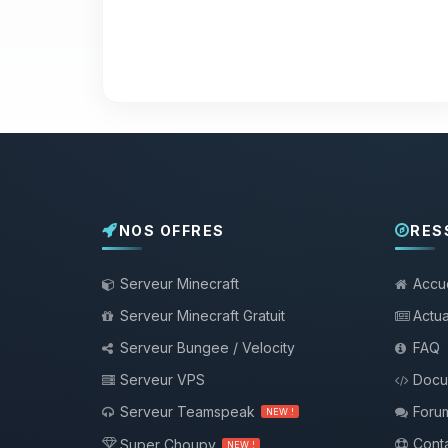
NOS OFFRES
RES
Serveur Minecraft
Accue
Serveur Minecraft Gratuit
Actua
Serveur Bungee / Velocity
FAQ
Serveur VPS
Docu
Serveur Teamspeak
Foru
NEW !
Conta
Super Choupy
NEW !