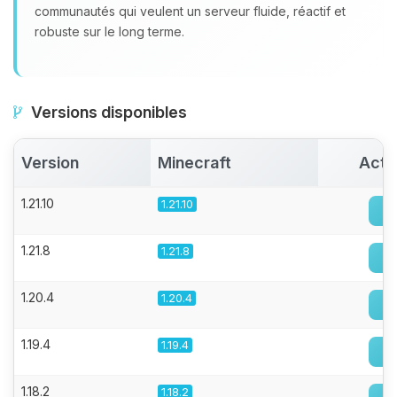
communautés qui veulent un serveur fluide, réactif et
robuste sur le long terme.
Versions disponibles
Version
Minecraft
Acti
1.21.10
1.21.10
1.21.8
1.21.8
1.20.4
1.20.4
1.19.4
1.19.4
1.18.2
1.18.2