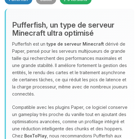
Pufferfish, un type de serveur
Minecraft ultra optimisé
Youpi, enfin quelqu’un pour me
parler ! Moi c’est Choupy, ton petit
Pufferfish est un
type de serveur Minecraft
dérivé de
assistant BoxToPlay. Dis-moi ce dont
Paper, pensé pour les serveurs multijoueurs de grande
tu as besoin et je vais remuer mes
taille qui recherchent des performances maximales et
petits circuits pour t’aider.
une grande stabilité. Il améliore fortement la gestion des
entités, le rendu des cartes et le traitement asynchrone
10/08/2026 à 11:25
de certaines tâches, ce qui réduit les pics de latence et
la charge processeur, même avec de nombreux joueurs
connectés.
Compatible avec les plugins Paper, ce logiciel conserve
un gameplay très proche du vanille tout en ajoutant des
optimisations avancées, comme un profilage intégré et
une réduction intelligente des chunks et des hoppers.
Chez
BoxToPlay
, nous recommandons Pufferfish aux