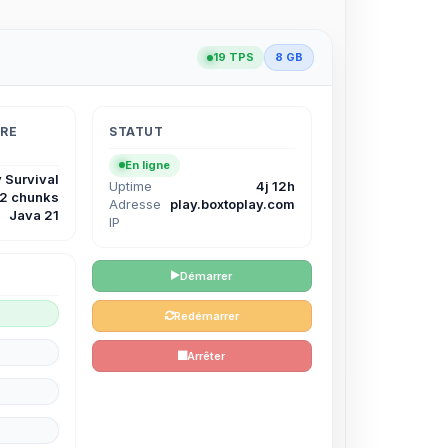
19 TPS
8 GB
TRE
STATUT
En ligne
 Survival
Uptime
4j 12h
12 chunks
Adresse
play.boxtoplay.com
Java 21
IP
Démarrer
Redémarrer
Arrêter