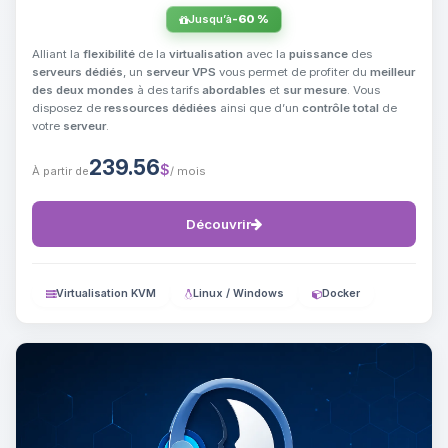
Jusqu’à
-60 %
Alliant la
flexibilité
de la
virtualisation
avec la
puissance
des
serveurs dédiés
, un
serveur VPS
vous permet de profiter du
meilleur
des deux mondes
à des tarifs
abordables
et
sur mesure
. Vous
disposez de
ressources dédiées
ainsi que d’un
contrôle total
de
votre
serveur
.
239.56
$
À partir de
/ mois
Découvrir
Virtualisation KVM
Linux / Windows
Docker