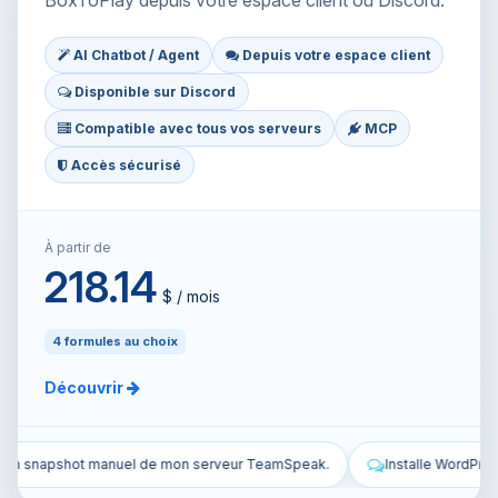
BoxToPlay depuis votre espace client ou Discord.
AI Chatbot / Agent
Depuis votre espace client
Disponible sur Discord
Compatible avec tous vos serveurs
MCP
Accès sécurisé
À partir de
218.14
$ / mois
4 formules au choix
Découvrir
Speak.
Installe WordPress sur mon VPS et configure-le.
Sécu