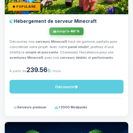
POPULAIRE
Hébergement de serveur Minecraft
Jusqu’à
-60 %
Découvrez nos
serveurs Minecraft
haut de gamme, parfaits pour
concrétiser votre projet. Avec notre
panel intuitif
, profitez d’une
interface
simple et puissante
. Choisissez l’excellence pour vos
aventures Minecraft
avec nos
serveurs dédiés
et
performants
.
239.56
$
À partir de
/ mois
Découvrir
Serveurs premium
+2000 Modpacks