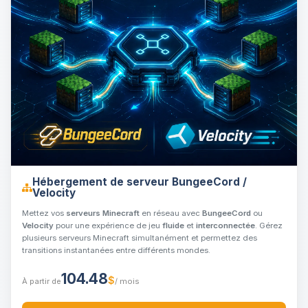
Hébergement de serveur BungeeCord /
Velocity
Mettez vos
serveurs Minecraft
en réseau avec
BungeeCord
ou
Velocity
pour une expérience de jeu
fluide
et
interconnectée
. Gérez
plusieurs serveurs Minecraft simultanément et permettez des
transitions instantanées entre différents mondes.
104.48
$
À partir de
/ mois