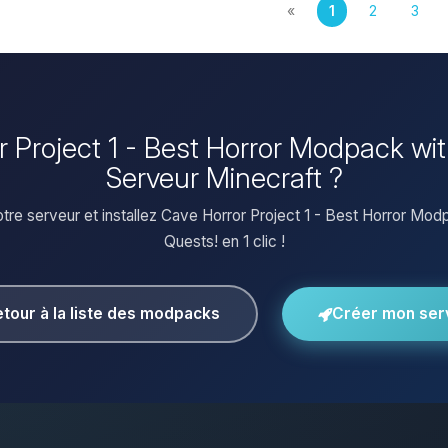
«
1
2
3
or Project 1 - Best Horror Modpack wi
Serveur Minecraft ?
tre serveur et installez Cave Horror Project 1 - Best Horror Mod
Quests! en 1 clic !
tour à la liste des modpacks
Créer mon ser