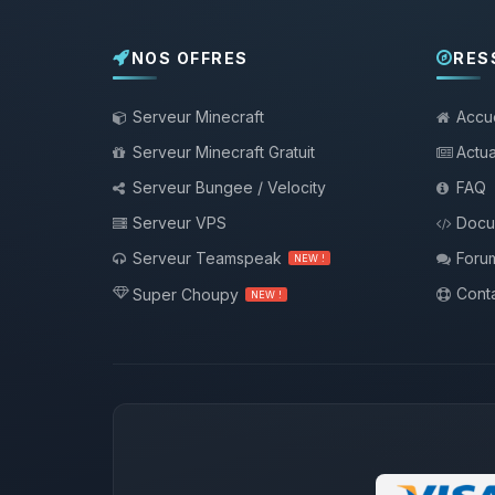
NOS OFFRES
RES
Serveur Minecraft
Accue
Serveur Minecraft Gratuit
Actua
Serveur Bungee / Velocity
FAQ
Serveur VPS
Docu
Serveur Teamspeak
Foru
NEW !
Conta
Super Choupy
NEW !