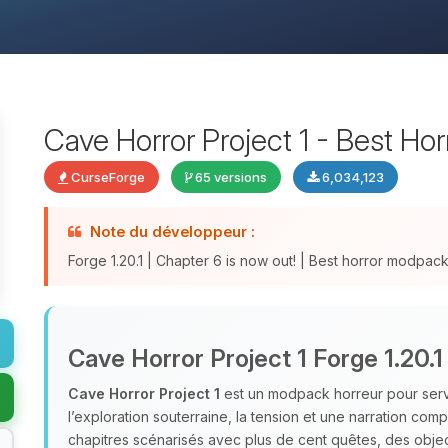
Cave Horror Project 1 - Best Ho
CurseForge
65 versions
6,034,123
Note du développeur :
Forge 1.20.1 | Chapter 6 is now out! | Best horror modpa
Cave Horror Project 1 Forge 1.20.1
Cave Horror Project 1
est un modpack horreur pour serve
l’exploration souterraine, la tension et une narration com
chapitres scénarisés avec plus de cent quêtes, des object