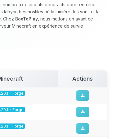
de nombreux éléments décoratifs pour renforcer
 labyrinthes hostiles où la lumière, les sons et la
e. Chez
BoxToPlay
, nous mettons en avant ce
erveur Minecraft en expérience de survie
Minecraft
Actions
1.20.1 - Forge
1.20.1 - Forge
1.20.1 - Forge