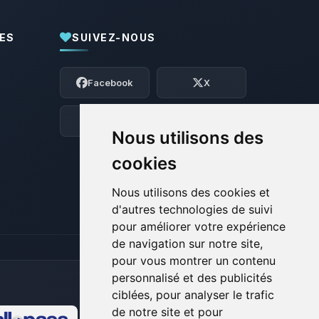
ES
SUIVEZ-NOUS
Youpi, enfin quelqu’un pour me parler !
Moi c’est Choupy, ton petit assistant
Facebook
X
BoxToPlay. Dis-moi ce dont tu as besoin
et je vais remuer mes petits circuits
pour t’aider.
Discord
Forum
Nous utilisons des
07/08/2026 à 06:20
cookies
Nous utilisons des cookies et
d'autres technologies de suivi
pour améliorer votre expérience
de navigation sur notre site,
pour vous montrer un contenu
personnalisé et des publicités
ciblées, pour analyser le trafic
de notre site et pour