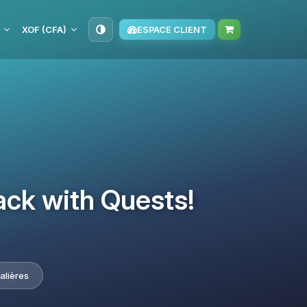
XOF (CFA)
ESPACE CLIENT
ack with Quests!
alières