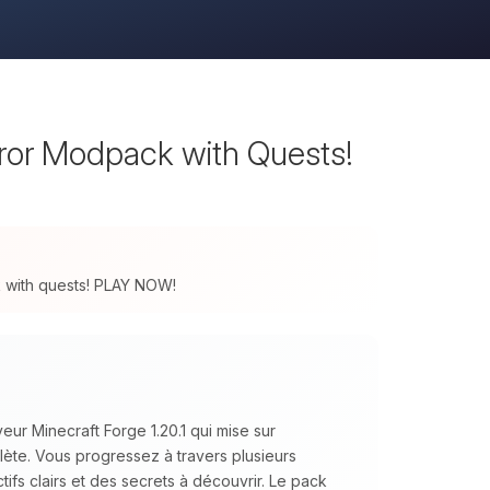
rror Modpack with Quests!
ck with quests! PLAY NOW!
ur Minecraft Forge 1.20.1 qui mise sur
plète. Vous progressez à travers plusieurs
ifs clairs et des secrets à découvrir. Le pack