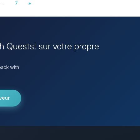
...
7
»
th Quests! sur votre propre
pack with
veur