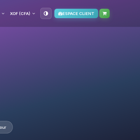
XOF (CFA)
ESPACE CLIENT
our