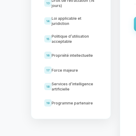
Droit de rétractation (14
13
jours)
Loi applicable et
14
juridiction
Politique d’utilisation
15
acceptable
Propriété intellectuelle
16
Force majeure
17
Services d’intelligence
18
artificielle
Programme partenaire
19