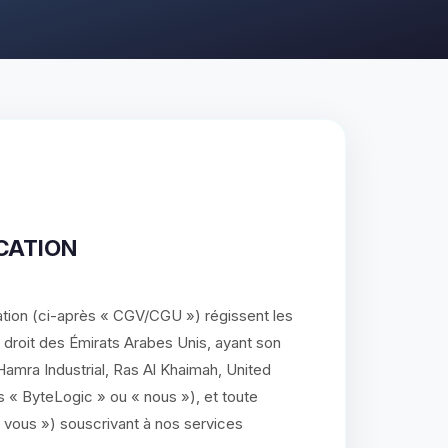
ICATION
ation (ci-après « CGV/CGU ») régissent les
 droit des Émirats Arabes Unis, ayant son
amra Industrial, Ras Al Khaimah, United
s « ByteLogic » ou « nous »), et toute
 vous ») souscrivant à nos services