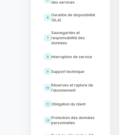
des services
Garantie de disponibilité
6
(SLA)
Sauvegardes et
responsabilité des
7
données
Interruption de service
8
Support technique
9
Réserves et rupture de
10
l’abonnement
Obligation du client
11
Protection des données
12
personnelles