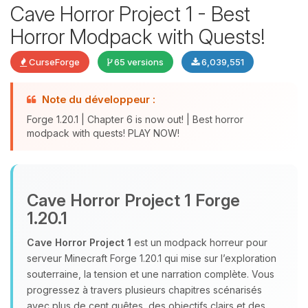
Cave Horror Project 1 - Best
Horror Modpack with Quests!
CurseForge
65 versions
6,039,551
Note du développeur :
Forge 1.20.1 | Chapter 6 is now out! | Best horror
modpack with quests! PLAY NOW!
Youpi, enfin quelqu’un pour me
parler ! Moi c’est Choupy, ton petit
assistant BoxToPlay. Dis-moi ce dont
Cave Horror Project 1 Forge
tu as besoin et je vais remuer mes
1.20.1
petits circuits pour t’aider.
Cave Horror Project 1
est un modpack horreur pour
09/08/2026 à 05:36
serveur Minecraft Forge 1.20.1 qui mise sur l’exploration
souterraine, la tension et une narration complète. Vous
progressez à travers plusieurs chapitres scénarisés
avec plus de cent quêtes, des objectifs clairs et des