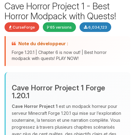
Cave Horror Project 1 - Best
Horror Modpack with Quests!
CurseForge
65 versions
6,034,123
Note du développeur :
Forge 1.20.1 | Chapter 6 is now out! | Best horror
modpack with quests! PLAY NOW!
Youpi, enfin quelqu’un pour me
parler ! Moi c’est Choupy, ton petit
assistant BoxToPlay. Dis-moi ce dont
Cave Horror Project 1 Forge
tu as besoin et je vais remuer mes
1.20.1
petits circuits pour t’aider.
Cave Horror Project 1
est un modpack horreur pour
08/08/2026 à 14:00
serveur Minecraft Forge 1.20.1 qui mise sur l’exploration
souterraine, la tension et une narration complète. Vous
progressez à travers plusieurs chapitres scénarisés
avec plus de cent quêtes, des objectifs clairs et des