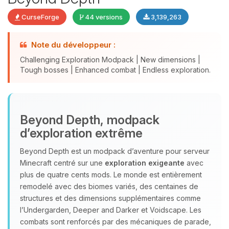
CurseForge
44 versions
3,139,263
Note du développeur :
Challenging Exploration Modpack | New dimensions |
Tough bosses | Enhanced combat | Endless exploration.
Youpi, enfin quelqu’un pour me
Beyond Depth, modpack
parler ! Moi c’est Choupy, ton petit
d’exploration extrême
assistant BoxToPlay. Dis-moi ce dont
tu as besoin et je vais remuer mes
Beyond Depth est un modpack d’aventure pour serveur
petits circuits pour t’aider.
Minecraft centré sur une
exploration exigeante
avec
07/08/2026 à 17:51
plus de quatre cents mods. Le monde est entièrement
remodelé avec des biomes variés, des centaines de
structures et des dimensions supplémentaires comme
l’Undergarden, Deeper and Darker et Voidscape. Les
combats sont renforcés par des mécaniques de parade,