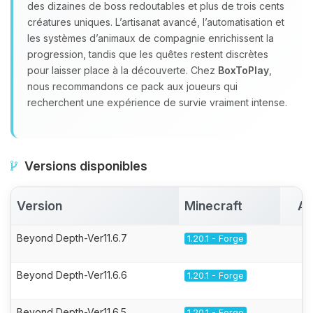
des dizaines de boss redoutables et plus de trois cents
créatures uniques. L’artisanat avancé, l’automatisation et
les systèmes d’animaux de compagnie enrichissent la
progression, tandis que les quêtes restent discrètes
pour laisser place à la découverte. Chez
BoxToPlay
,
nous recommandons ce pack aux joueurs qui
recherchent une expérience de survie vraiment intense.
Versions disponibles
Version
Minecraft
Ac
Beyond Depth-Ver11.6.7
1.20.1 - Forge
Beyond Depth-Ver11.6.6
1.20.1 - Forge
Beyond Depth-Ver11.6.5
1.20.1 - Forge