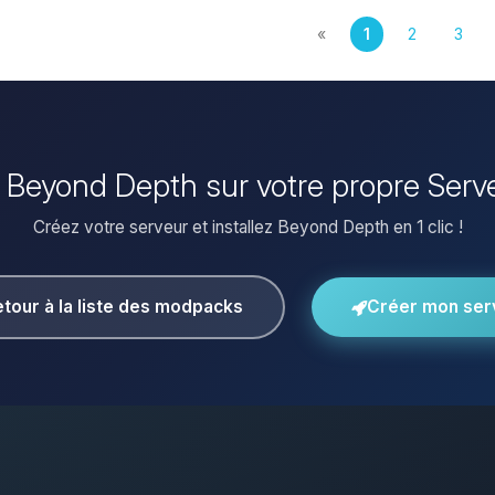
«
1
2
3
er Beyond Depth sur votre propre Serv
Créez votre serveur et installez Beyond Depth en 1 clic !
tour à la liste des modpacks
Créer mon ser