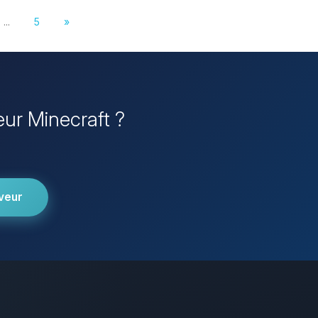
...
5
»
eur Minecraft ?
veur