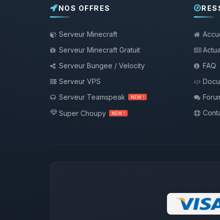
NOS OFFRES
RES
Serveur Minecraft
Accue
Serveur Minecraft Gratuit
Actua
Serveur Bungee / Velocity
FAQ
Serveur VPS
Docu
Serveur Teamspeak
Foru
NEW !
Conta
Super Choupy
NEW !