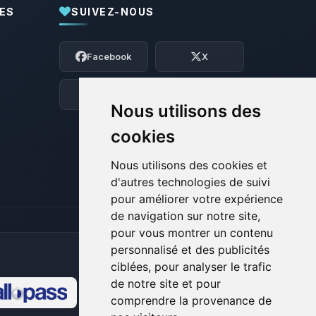
ES
SUIVEZ-NOUS
Youpi, enfin quelqu’un pour me parler !
Moi c’est Choupy, ton petit assistant
Facebook
X
BoxToPlay. Dis-moi ce dont tu as besoin
et je vais remuer mes petits circuits
pour t’aider.
Discord
Forum
Nous utilisons des
08/08/2026 à 02:59
cookies
Nous utilisons des cookies et
d'autres technologies de suivi
pour améliorer votre expérience
de navigation sur notre site,
pour vous montrer un contenu
personnalisé et des publicités
ciblées, pour analyser le trafic
de notre site et pour
comprendre la provenance de