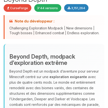
CurseForge
44 versions
3,151,264
Note du développeur :
Challenging Exploration Modpack | New dimensions |
Tough bosses | Enhanced combat | Endless exploration.
Youpi, enfin quelqu’un pour me
Beyond Depth, modpack
parler ! Moi c’est Choupy, ton petit
d’exploration extrême
assistant BoxToPlay. Dis-moi ce dont
tu as besoin et je vais remuer mes
Beyond Depth est un modpack d’aventure pour serveur
petits circuits pour t’aider.
Minecraft centré sur une
exploration exigeante
avec
09/08/2026 à 09:35
plus de quatre cents mods. Le monde est entièrement
remodelé avec des biomes variés, des centaines de
structures et des dimensions supplémentaires comme
l’Undergarden, Deeper and Darker et Voidscape. Les
combats sont renforcés par des mécaniques de parade,