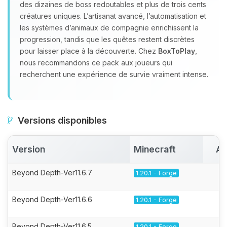
des dizaines de boss redoutables et plus de trois cents
créatures uniques. L’artisanat avancé, l’automatisation et
les systèmes d’animaux de compagnie enrichissent la
progression, tandis que les quêtes restent discrètes
pour laisser place à la découverte. Chez
BoxToPlay
,
nous recommandons ce pack aux joueurs qui
recherchent une expérience de survie vraiment intense.
Versions disponibles
Version
Minecraft
Ac
Beyond Depth-Ver11.6.7
1.20.1 - Forge
Beyond Depth-Ver11.6.6
1.20.1 - Forge
Beyond Depth-Ver11.6.5
1.20.1 - Forge