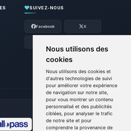
ES
SUIVEZ-NOUS
Youpi, enfin quelqu’un pour me parler !
Moi c’est Choupy, ton petit assistant
Facebook
X
BoxToPlay. Dis-moi ce dont tu as besoin
et je vais remuer mes petits circuits
pour t’aider.
Discord
Forum
Nous utilisons des
07/08/2026 à 08:21
cookies
Nous utilisons des cookies et
d'autres technologies de suivi
pour améliorer votre expérience
de navigation sur notre site,
pour vous montrer un contenu
personnalisé et des publicités
ciblées, pour analyser le trafic
de notre site et pour
comprendre la provenance de