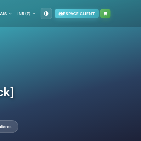
AIS
INR (₹)
ESPACE CLIENT
ck]
lières