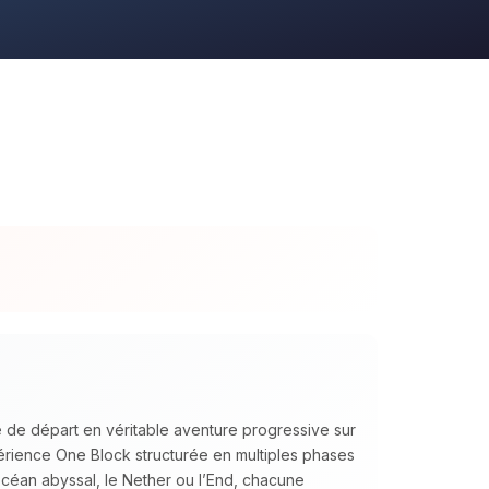
 de départ en véritable aventure progressive sur
ience One Block structurée en multiples phases
océan abyssal, le Nether ou l’End, chacune