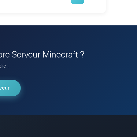
pre Serveur Minecraft ?
lic !
veur