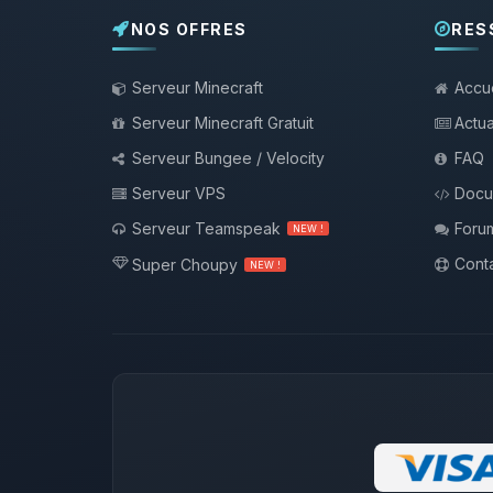
NOS OFFRES
RES
Serveur Minecraft
Accue
Serveur Minecraft Gratuit
Actua
Serveur Bungee / Velocity
FAQ
Serveur VPS
Docu
Serveur Teamspeak
Foru
NEW !
Conta
Super Choupy
NEW !