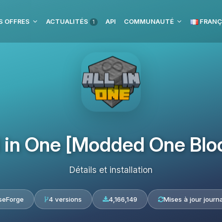
S OFFRES
ACTUALITÉS
API
COMMUNAUTÉ
FRANÇ
1
l in One [Modded One Blo
Détails et installation
seForge
4 versions
4,166,149
Mises à jour journa