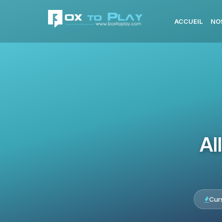
ACCUEIL
NO
Al
Cur