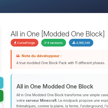
All in One [Modded One Block]
CurseForge
4 versions
4,166,149
Note du développeur :
A true modded One Block Pack with 11 different phases.
All in One Modded One Block
All in One Modded One Block transforme une simple case
votre
serveur Minecraft
. Le modpack propose une expér
thématiques, comme la plaine, la ferme, l’underground, l’