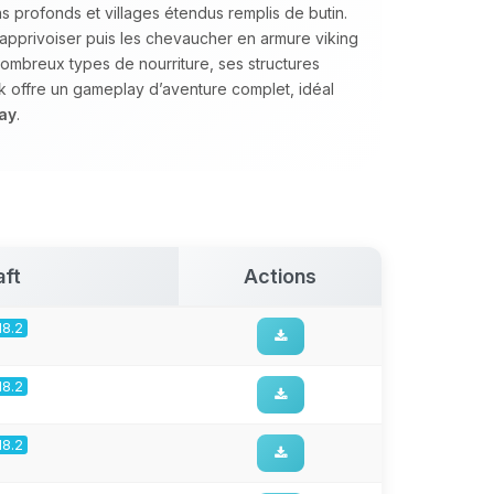
profonds et villages étendus remplis de butin.
 apprivoiser puis les chevaucher en armure viking
nombreux types de nourriture, ses structures
 offre un gameplay d’aventure complet, idéal
ay
.
aft
Actions
18.2
18.2
18.2