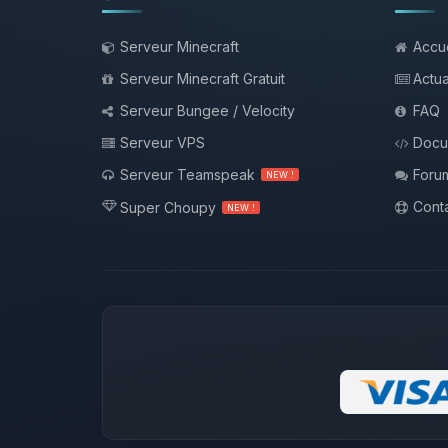
Serveur Minecraft
Accue
Serveur Minecraft Gratuit
Actua
Serveur Bungee / Velocity
FAQ
Serveur VPS
Docu
Serveur Teamspeak
Foru
NEW !
Conta
Super Choupy
NEW !