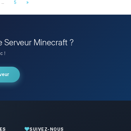
...
5
»
re Serveur Minecraft ?
c !
veur
ES
SUIVEZ-NOUS