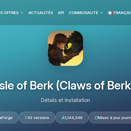
S OFFRES
ACTUALITÉS
API
COMMUNAUTÉ
FRANÇAI
Isle of Berk (Claws of Berk
Détails et installation
eForge
43 versions
1,144,349
Mises à jour journ