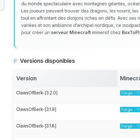
du monde spectaculaire avec montagnes géantes, océans 
Les joueurs peuvent trouver des dragons, les nourrir, les
tout en affrontant des donjons riches en défis. Avec ses 
variées et son ambiance d’archipel nordique, ce modpack
pour créer un
serveur Minecraft
immersif chez
BoxToPl
Versions disponibles
Version
Minecr
ClawsOfBerk-[3.2.0]
Forge - 1.
ClawsOfBerk-[3.1.9]
Forge - 1.
ClawsOfBerk-[3.1.8]
Forge - 1.