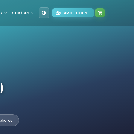
S
SCR (SR)
ESPACE CLIENT
)
alières