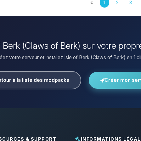
«
1
2
3
 of Berk (Claws of Berk) sur votre prop
éez votre serveur et installez Isle of Berk (Claws of Berk) en 1 cli
tour à la liste des modpacks
Créer mon ser
SOURCES & SUPPORT
INFORMATIONS LÉGAL