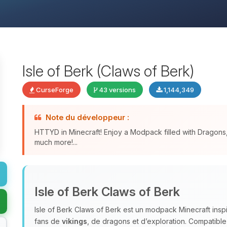
Isle of Berk (Claws of Berk)
CurseForge
43 versions
1,144,349
Note du développeur :
HTTYD in Minecraft! Enjoy a Modpack filled with Dragon
much more!...
Isle of Berk Claws of Berk
Isle of Berk Claws of Berk est un modpack Minecraft ins
fans de
vikings
, de dragons et d’exploration. Compatible