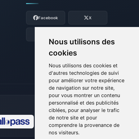
Youpi, enfin quelqu’un pour me parler !
Moi c’est Choupy, ton petit assistant
Facebook
X
BoxToPlay. Dis-moi ce dont tu as besoin
et je vais remuer mes petits circuits
pour t’aider.
Discord
Forum
Nous utilisons des
06/08/2026 à 11:28
cookies
Nous utilisons des cookies et
d'autres technologies de suivi
pour améliorer votre expérience
de navigation sur notre site,
pour vous montrer un contenu
personnalisé et des publicités
ciblées, pour analyser le trafic
de notre site et pour
comprendre la provenance de
🍪
nos visiteurs.