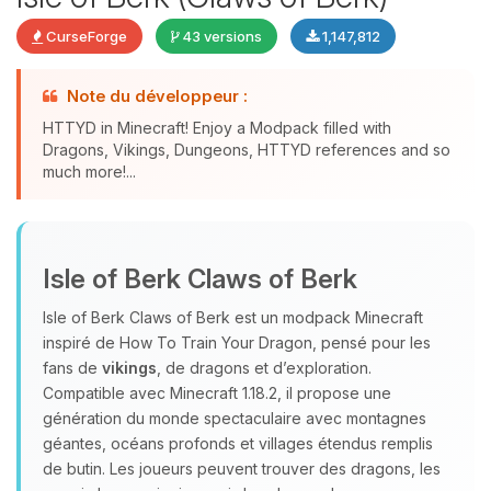
CurseForge
43 versions
1,147,812
Note du développeur :
HTTYD in Minecraft! Enjoy a Modpack filled with
Dragons, Vikings, Dungeons, HTTYD references and so
much more!...
Youpi, enfin quelqu’un pour me
parler ! Moi c’est Choupy, ton petit
Isle of Berk Claws of Berk
assistant BoxToPlay. Dis-moi ce dont
tu as besoin et je vais remuer mes
Isle of Berk Claws of Berk est un modpack Minecraft
petits circuits pour t’aider.
inspiré de How To Train Your Dragon, pensé pour les
08/08/2026 à 10:51
fans de
vikings
, de dragons et d’exploration.
Compatible avec Minecraft 1.18.2, il propose une
génération du monde spectaculaire avec montagnes
géantes, océans profonds et villages étendus remplis
de butin. Les joueurs peuvent trouver des dragons, les