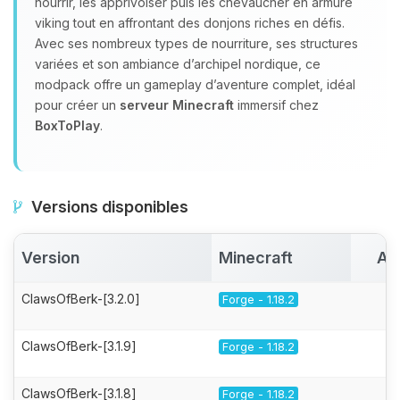
nourrir, les apprivoiser puis les chevaucher en armure
viking tout en affrontant des donjons riches en défis.
Avec ses nombreux types de nourriture, ses structures
variées et son ambiance d’archipel nordique, ce
modpack offre un gameplay d’aventure complet, idéal
pour créer un
serveur Minecraft
immersif chez
BoxToPlay
.
Versions disponibles
Version
Minecraft
Ac
ClawsOfBerk-[3.2.0]
Forge - 1.18.2
ClawsOfBerk-[3.1.9]
Forge - 1.18.2
ClawsOfBerk-[3.1.8]
Forge - 1.18.2