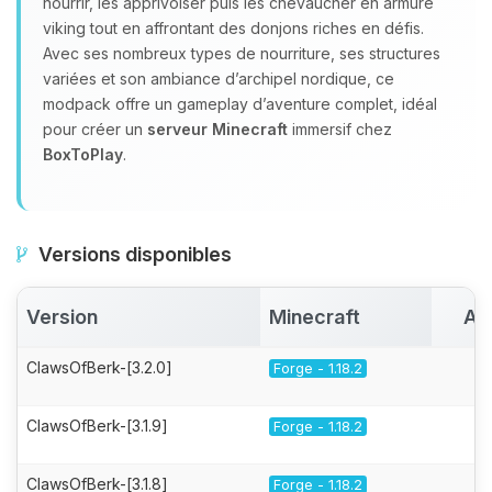
nourrir, les apprivoiser puis les chevaucher en armure
viking tout en affrontant des donjons riches en défis.
Avec ses nombreux types de nourriture, ses structures
variées et son ambiance d’archipel nordique, ce
modpack offre un gameplay d’aventure complet, idéal
pour créer un
serveur Minecraft
immersif chez
BoxToPlay
.
Versions disponibles
Version
Minecraft
Ac
ClawsOfBerk-[3.2.0]
Forge - 1.18.2
ClawsOfBerk-[3.1.9]
Forge - 1.18.2
ClawsOfBerk-[3.1.8]
Forge - 1.18.2