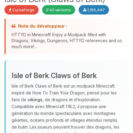
CurseForge
43 versions
1,155,447
Note du développeur :
HTTYD in Minecraft! Enjoy a Modpack filled with
Dragons, Vikings, Dungeons, HTTYD references and so
much more!...
Youpi, enfin quelqu’un pour me
parler ! Moi c’est Choupy, ton petit
Isle of Berk Claws of Berk
assistant BoxToPlay. Dis-moi ce dont
tu as besoin et je vais remuer mes
Isle of Berk Claws of Berk est un modpack Minecraft
petits circuits pour t’aider.
inspiré de How To Train Your Dragon, pensé pour les
09/08/2026 à 06:13
fans de
vikings
, de dragons et d’exploration.
Compatible avec Minecraft 1.18.2, il propose une
génération du monde spectaculaire avec montagnes
géantes, océans profonds et villages étendus remplis
de butin. Les joueurs peuvent trouver des dragons, les