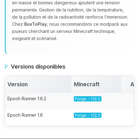
en masse et biomes dangereux ajoutent une tension
permanente. Gestion de la nutrition, de la température,
de la pollution et de la radioactivité renforce l’immersion.
Chez
BoxToPlay
, nous recommandons ce modpack aux
joueurs cherchant un serveur Minecraft technique,
exigeant et scénarisé.
Versions disponibles
Version
Minecraft
Ac
Epoch Runner 1.6.2
Forge - 1.12.2
Epoch Runner 1.6
Forge - 1.12.2