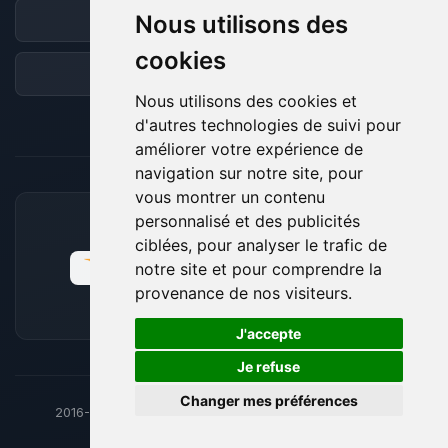
Nous utilisons des
Discord
cookies
Forum
Nous utilisons des cookies et
d'autres technologies de suivi pour
améliorer votre expérience de
navigation sur notre site, pour
vous montrer un contenu
personnalisé et des publicités
MOYENS DE PAIEMENT ACCEPTÉS
ciblées, pour analyser le trafic de
notre site et pour comprendre la
provenance de nos visiteurs.
🍪
J'accepte
Je refuse
Changer mes préférences
2016-26
© BoxToPlay - ByteLogic tous droits réservés