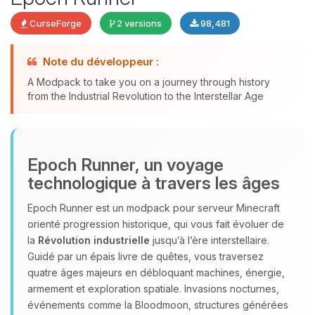
CurseForge
2 versions
98,481
Youpi, enfin quelqu’un pour me
Note du développeur :
parler ! Moi c’est Choupy, ton petit
A Modpack to take you on a journey through history
assistant BoxToPlay. Dis-moi ce dont
from the Industrial Revolution to the Interstellar Age
tu as besoin et je vais remuer mes
petits circuits pour t’aider.
10/08/2026 à 19:04
Epoch Runner, un voyage
technologique à travers les âges
Epoch Runner est un modpack pour serveur Minecraft
orienté progression historique, qui vous fait évoluer de
la
Révolution industrielle
jusqu’à l’ère interstellaire.
Guidé par un épais livre de quêtes, vous traversez
quatre âges majeurs en débloquant machines, énergie,
armement et exploration spatiale. Invasions nocturnes,
événements comme la Bloodmoon, structures générées