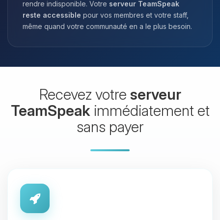
rendre indisponible. Votre
serveur TeamSpeak
reste accessible
pour vos membres et votre staff,
même quand votre communauté en a le plus besoin.
Recevez votre
serveur
TeamSpeak
immédiatement et
sans payer