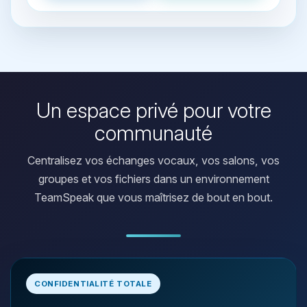
Un espace privé pour votre
communauté
Centralisez vos échanges vocaux, vos salons, vos
groupes et vos fichiers dans un environnement
TeamSpeak que vous maîtrisez de bout en bout.
Youpi, enfin quelqu’un pour me
CONFIDENTIALITÉ TOTALE
parler ! Moi c’est Choupy, ton petit
assistant BoxToPlay. Dis-moi ce dont