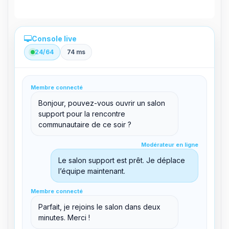
Console live
24/64
74 ms
Administration directe depuis le panel
Membre connecté
clid 42
Bonjour, pouvez-vous ouvrir un salon
support pour la rencontre
communautaire de ce soir ?
Modérateur en ligne
Modérateur en ligne
support@boxtoplay.com
Salon principal
Le salon support est prêt. Je déplace
l’équipe maintenant.
Membre connecté
Membre connecté
Salon support
Parfait, je rejoins le salon dans deux
minutes. Merci !