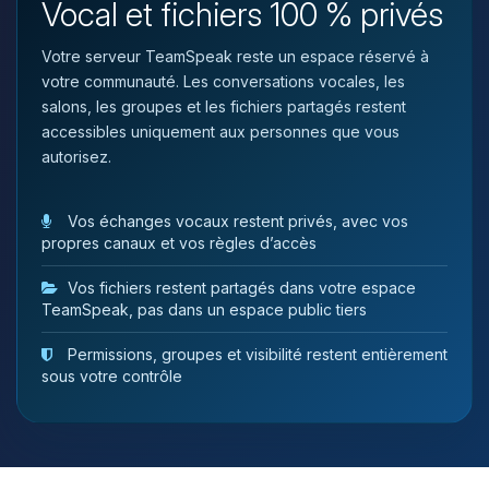
Vocal et fichiers 100 % privés
tu as besoin et je vais remuer mes
petits circuits pour t’aider.
Votre serveur TeamSpeak reste un espace réservé à
08/08/2026 à 13:10
votre communauté. Les conversations vocales, les
salons, les groupes et les fichiers partagés restent
accessibles uniquement aux personnes que vous
autorisez.
Vos échanges vocaux restent privés, avec vos
propres canaux et vos règles d’accès
Vos fichiers restent partagés dans votre espace
TeamSpeak, pas dans un espace public tiers
Permissions, groupes et visibilité restent entièrement
sous votre contrôle