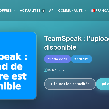
OFFRES
ACTUALITÉS
API
COMMUNAUTÉ
FRANÇA
1
TeamSpeak : l'uploa
disponible
#TeamSpeak
#Actualité
05 mai 2026
Toutes les actualités
La