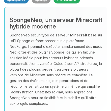
SpongeNeo, un serveur Minecraft
hybride moderne
SpongeNeo est un type de
serveur Minecraft
basé sur
l’API Sponge et fonctionnant sur la plateforme
Youpi, enfin quelqu’un pour me
NeoForge. Il permet d’exécuter simultanément des mods
parler ! Moi c’est Choupy, ton petit
NeoForge et des plugins Sponge, ce qui en fait une
assistant BoxToPlay. Dis-moi ce dont
solution idéale pour les serveurs hybrides orientés
tu as besoin et je vais remuer mes
personnalisation avancée. Grâce à son API structurée, la
petits circuits pour t’aider.
plupart des plugins peuvent survivre à plusieurs
07/08/2026 à 05:11
versions de Minecraft sans réécriture complète. La
gestion des événements, des permissions et de
l’économie se fait via un système unifié, ce qui simplifie
l’administration. Chez
BoxToPlay
, nous apprécions
SpongeNeo pour sa flexibilité et la stabilité qu’il offre
aux projets complexes.