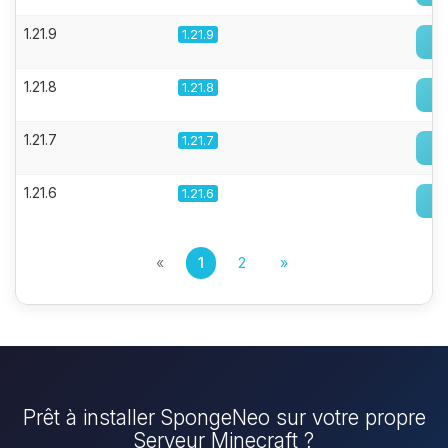
1.21.9
1.21.9
1.21.8
1.21.8
1.21.7
1.21.7
1.21.6
1.21.6
«
1
2
»
Prêt à installer SpongeNeo sur votre propre
Serveur Minecraft ?