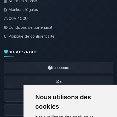
Notre entreprise
Mentions légales
CGV / CGU
Conditions de partenariat
Politique de confidentialité
SUIVEZ-NOUS
Facebook
X
Nous utilisons des
Discord
cookies
Forum