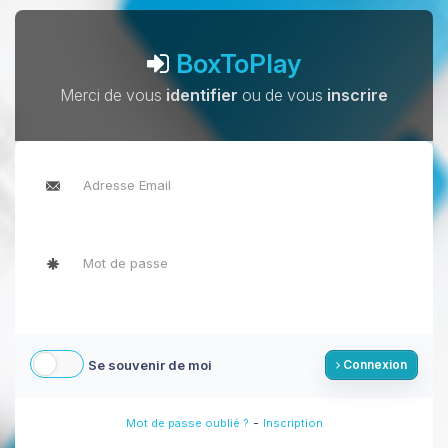
BoxToPlay
Merci de vous
identifier
ou de vous
inscrire
Se souvenir de moi
Connexion
-
Mot de passe oublié ?
Inscription