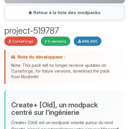
Retour à la liste des modpacks
Youpi, enfin quelqu’un pour me
parler ! Moi c’est Choupy, ton petit
project-519787
assistant BoxToPlay. Dis-moi ce dont
tu as besoin et je vais remuer mes
CurseForge
5 versions
888,960
petits circuits pour t’aider.
07/08/2026 à 08:28
Note du développeur :
Note: This pack will no longer recieve updates on
Curseforge, for future versions, download the pack
from Modrinth!
Create+ [Old], un modpack
centré sur l’ingénierie
Create+ [Old] est un modpack orienté autour du mod