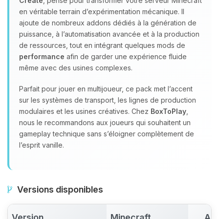
Create
, pensé pour transformer votre serveur Minecraft
en véritable terrain d’expérimentation mécanique. Il
ajoute de nombreux addons dédiés à la génération de
puissance, à l’automatisation avancée et à la production
de ressources, tout en intégrant quelques mods de
performance
afin de garder une expérience fluide
même avec des usines complexes.
Parfait pour jouer en multijoueur, ce pack met l’accent
sur les systèmes de transport, les lignes de production
modulaires et les usines créatives. Chez
BoxToPlay
,
nous le recommandons aux joueurs qui souhaitent un
gameplay technique sans s’éloigner complètement de
l’esprit vanille.
Versions disponibles
Version
Minecraft
Act