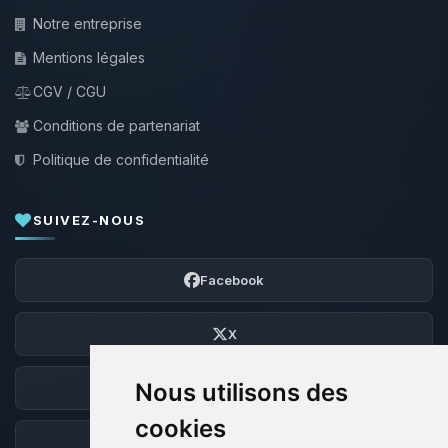
Notre entreprise
Mentions légales
CGV / CGU
Conditions de partenariat
Politique de confidentialité
SUIVEZ-NOUS
Facebook
X
Nous utilisons des
Discord
cookies
Forum