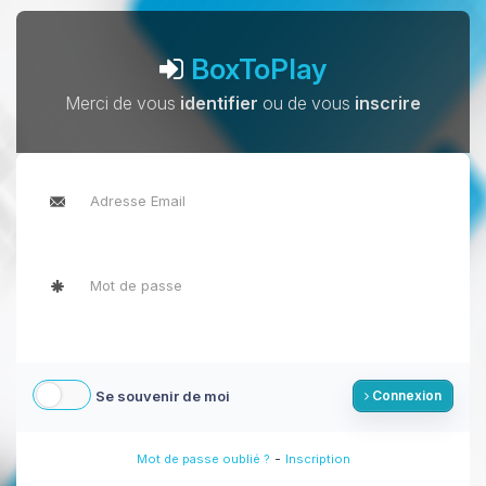
BoxToPlay
Merci de vous
identifier
ou de vous
inscrire
Se souvenir de moi
Connexion
-
Mot de passe oublié ?
Inscription