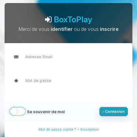
BoxToPlay
Merci de vous
identifier
ou de vous
inscrire
Se souvenir de moi
Connexion
-
Mot de passe oublié ?
Inscription