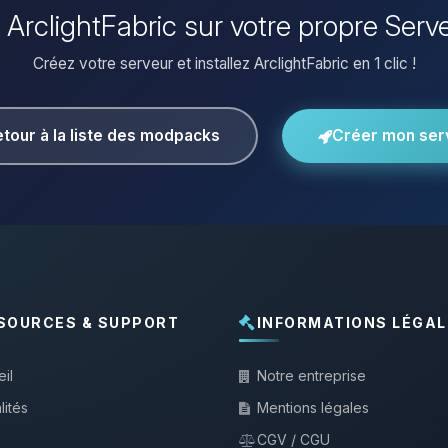
er ArclightFabric sur votre propre Serv
Créez votre serveur et installez ArclightFabric en 1 clic !
tour à la liste des modpacks
Créer mon ser
SOURCES & SUPPORT
INFORMATIONS LÉGAL
il
Notre entreprise
lités
Mentions légales
CGV / CGU