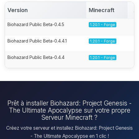
Version
Minecraft
A
Biohazard Public Beta-0.4.5
1.20.1 - Forge
Biohazard Public Beta-0.4.4.1
1.20.1 - Forge
Biohazard Public Beta-0.4.4
1.20.1 - Forge
Prêt à installer Biohazard: Project Genesis -
The Ultimate Apocalypse sur votre propre
Serveur Minecraft ?
Créez votre serveur et installez Biohazard: Project Genesis
- The Ultimate Apocalypse en 1 clic !