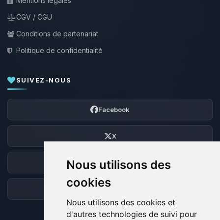
Mentions légales
CGV / CGU
Conditions de partenariat
Politique de confidentialité
SUIVEZ-NOUS
Facebook
X
Nous utilisons des
Discord
cookies
Forum
Nous utilisons des cookies et
d'autres technologies de suivi pour