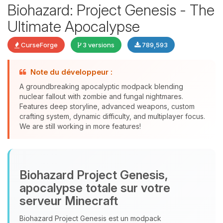
Biohazard: Project Genesis - The
Ultimate Apocalypse
CurseForge
3 versions
789,593
Note du développeur :
Youpi, enfin quelqu’un pour me
A groundbreaking apocalyptic modpack blending
parler ! Moi c’est Choupy, ton petit
nuclear fallout with zombie and fungal nightmares.
assistant BoxToPlay. Dis-moi ce dont
Features deep storyline, advanced weapons, custom
tu as besoin et je vais remuer mes
crafting system, dynamic difficulty, and multiplayer focus.
petits circuits pour t’aider.
We are still working in more features!
07/08/2026 à 15:18
Biohazard Project Genesis,
apocalypse totale sur votre
serveur Minecraft
Biohazard Project Genesis est un modpack