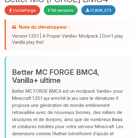
CurseForge
56 versions
17,806,273
Note du développeur :
Version 1.20.1 | A Proper Vanilla+ Modpack | Don't play
Vanilla play this!
Youpi, enfin quelqu’un pour me
Better MC FORGE BMC4,
parler ! Moi c’est Choupy, ton petit
Vanilla+ ultime
assistant BoxToPlay. Dis-moi ce dont
tu as besoin et je vais remuer mes
Better MC FORGE BMC4 est un modpack Vanilla+ pour
petits circuits pour t’aider.
Minecraft 1.20.1 qui enrichit le jeu sans le dénaturer. Il
08/08/2026 à 09:25
propose une génération de monde entièrement
retravaillée avec de nouveaux biomes, des milliers de
structures et de donjons, ainsi que de nombreux
boss
et créatures inédites pour votre serveur Minecraft. Les
dimensions comme l’Aether bénéficient d’ajouts et