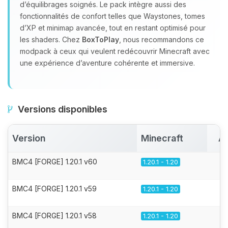
d’équilibrages soignés. Le pack intègre aussi des
fonctionnalités de confort telles que Waystones, tomes
d’XP et minimap avancée, tout en restant optimisé pour
les shaders. Chez
BoxToPlay
, nous recommandons ce
modpack à ceux qui veulent redécouvrir Minecraft avec
une expérience d’aventure cohérente et immersive.
Versions disponibles
Version
Minecraft
Ac
BMC4 [FORGE] 1.20.1 v60
1.20.1 - 1.20
BMC4 [FORGE] 1.20.1 v59
1.20.1 - 1.20
BMC4 [FORGE] 1.20.1 v58
1.20.1 - 1.20