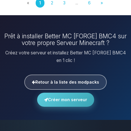
«
1
2
3
...
6
»
Prêt à installer Better MC [FORGE] BMC4 sur
votre propre Serveur Minecraft ?
Créez votre serveur et installez Better MC [FORGE] BMC4
en 1 clic !
Retour à la liste des modpacks
Créer mon serveur