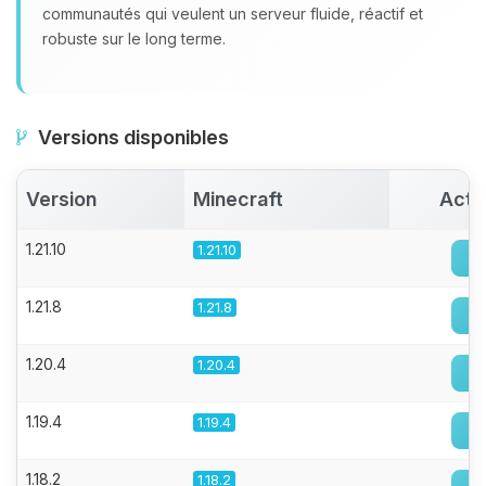
communautés qui veulent un serveur fluide, réactif et
robuste sur le long terme.
Versions disponibles
Version
Minecraft
Acti
1.21.10
1.21.10
1.21.8
1.21.8
1.20.4
1.20.4
1.19.4
1.19.4
1.18.2
1.18.2