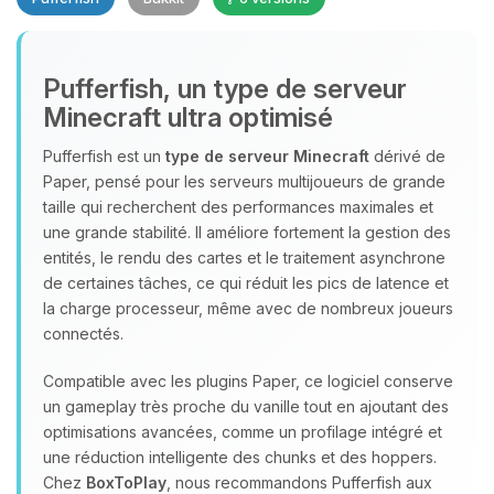
Pufferfish, un type de serveur
Minecraft ultra optimisé
Youpi, enfin quelqu’un pour me
parler ! Moi c’est Choupy, ton petit
Pufferfish est un
type de serveur Minecraft
dérivé de
assistant BoxToPlay. Dis-moi ce dont
Paper, pensé pour les serveurs multijoueurs de grande
tu as besoin et je vais remuer mes
taille qui recherchent des performances maximales et
petits circuits pour t’aider.
une grande stabilité. Il améliore fortement la gestion des
entités, le rendu des cartes et le traitement asynchrone
09/08/2026 à 10:56
de certaines tâches, ce qui réduit les pics de latence et
la charge processeur, même avec de nombreux joueurs
connectés.
Compatible avec les plugins Paper, ce logiciel conserve
un gameplay très proche du vanille tout en ajoutant des
optimisations avancées, comme un profilage intégré et
une réduction intelligente des chunks et des hoppers.
Chez
BoxToPlay
, nous recommandons Pufferfish aux