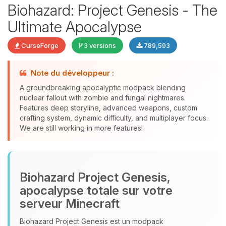
Biohazard: Project Genesis - The
Ultimate Apocalypse
CurseForge
3 versions
789,593
Note du développeur :
Youpi, enfin quelqu’un pour me
A groundbreaking apocalyptic modpack blending
parler ! Moi c’est Choupy, ton petit
nuclear fallout with zombie and fungal nightmares.
assistant BoxToPlay. Dis-moi ce dont
Features deep storyline, advanced weapons, custom
tu as besoin et je vais remuer mes
crafting system, dynamic difficulty, and multiplayer focus.
petits circuits pour t’aider.
We are still working in more features!
07/08/2026 à 09:11
Biohazard Project Genesis,
apocalypse totale sur votre
serveur Minecraft
Biohazard Project Genesis est un modpack