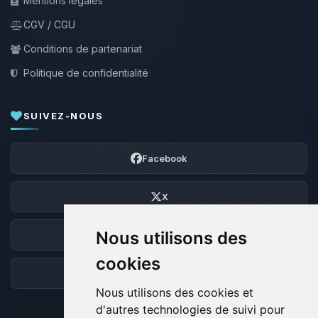
Mentions légales
CGV / CGU
Conditions de partenariat
Politique de confidentialité
SUIVEZ-NOUS
Facebook
X
Nous utilisons des
Discord
cookies
Forum
Nous utilisons des cookies et
d'autres technologies de suivi pour