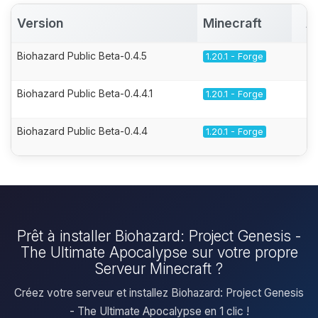
Version
Minecraft
A
Biohazard Public Beta-0.4.5
1.20.1 - Forge
Biohazard Public Beta-0.4.4.1
1.20.1 - Forge
Biohazard Public Beta-0.4.4
1.20.1 - Forge
Prêt à installer Biohazard: Project Genesis -
The Ultimate Apocalypse sur votre propre
Serveur Minecraft ?
Créez votre serveur et installez Biohazard: Project Genesis
- The Ultimate Apocalypse en 1 clic !