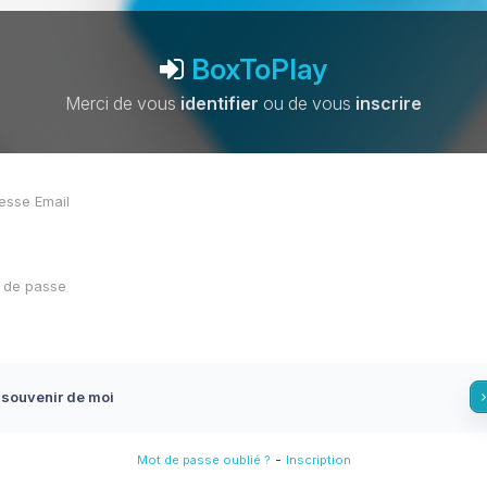
BoxToPlay
Merci de vous
identifier
ou de vous
inscrire
 souvenir de moi
-
Mot de passe oublié ?
Inscription