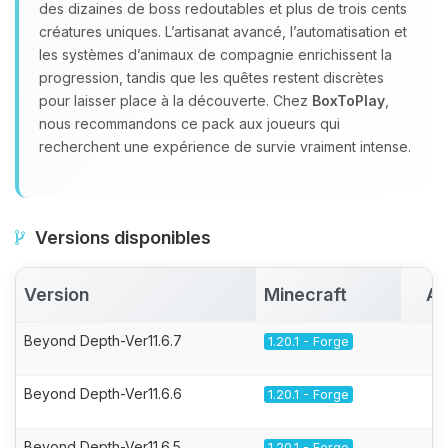
des dizaines de boss redoutables et plus de trois cents
créatures uniques. L’artisanat avancé, l’automatisation et
les systèmes d’animaux de compagnie enrichissent la
progression, tandis que les quêtes restent discrètes
pour laisser place à la découverte. Chez
BoxToPlay
,
nous recommandons ce pack aux joueurs qui
recherchent une expérience de survie vraiment intense.
Versions disponibles
Version
Minecraft
Ac
Beyond Depth-Ver11.6.7
1.20.1 - Forge
Beyond Depth-Ver11.6.6
1.20.1 - Forge
Beyond Depth-Ver11.6.5
1.20.1 - Forge