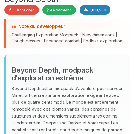
CurseForge
44 versions
3,139,263
Note du développeur :
Challenging Exploration Modpack | New dimensions |
Tough bosses | Enhanced combat | Endless exploration.
Youpi, enfin quelqu’un pour me
Beyond Depth, modpack
parler ! Moi c’est Choupy, ton petit
d’exploration extrême
assistant BoxToPlay. Dis-moi ce dont
tu as besoin et je vais remuer mes
Beyond Depth est un modpack d’aventure pour serveur
petits circuits pour t’aider.
Minecraft centré sur une
exploration exigeante
avec
06/08/2026 à 18:58
plus de quatre cents mods. Le monde est entièrement
remodelé avec des biomes variés, des centaines de
structures et des dimensions supplémentaires comme
l’Undergarden, Deeper and Darker et Voidscape. Les
combats sont renforcés par des mécaniques de parade,