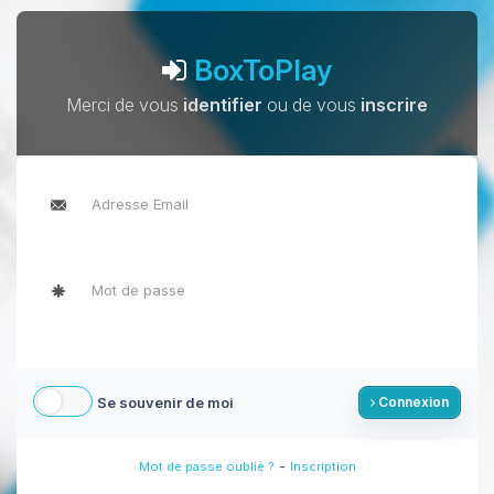
BoxToPlay
Merci de vous
identifier
ou de vous
inscrire
Se souvenir de moi
Connexion
-
Mot de passe oublié ?
Inscription