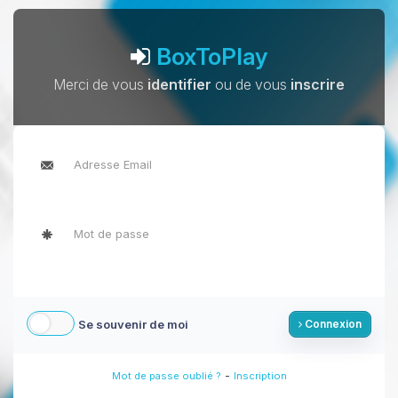
BoxToPlay
Merci de vous
identifier
ou de vous
inscrire
Se souvenir de moi
Connexion
-
Mot de passe oublié ?
Inscription