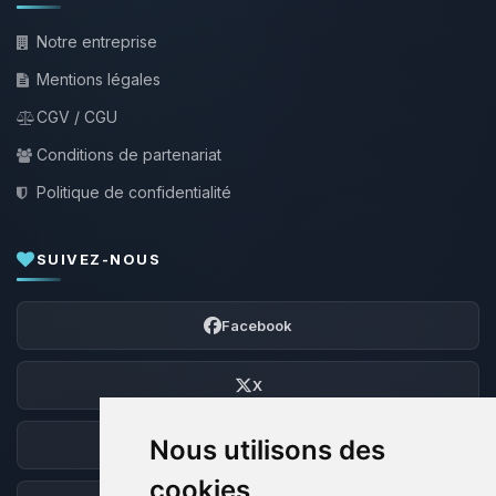
Notre entreprise
Mentions légales
CGV / CGU
Conditions de partenariat
Politique de confidentialité
SUIVEZ-NOUS
Facebook
X
Nous utilisons des
Discord
cookies