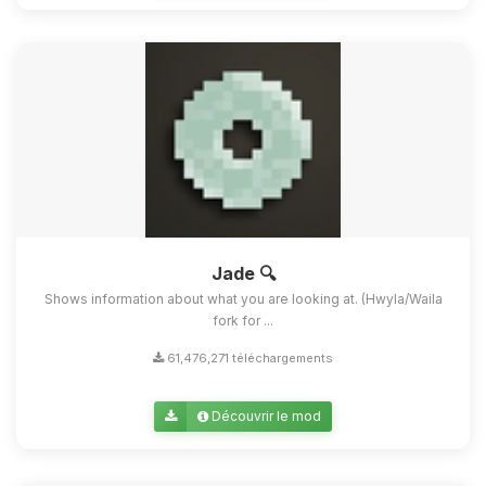
Jade 🔍
Shows information about what you are looking at. (Hwyla/Waila
fork for ...
61,476,271 téléchargements
Découvrir le mod