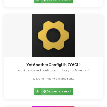
Youpi, enfin quelqu’un pour me
parler ! Moi c’est Choupy, ton petit
assistant BoxToPlay. Dis-moi ce dont
tu as besoin et je vais remuer mes
petits circuits pour t’aider.
07/08/2026 à 23:25
YetAnotherConfigLib (YACL)
A builder-based configuration library for Minecraft!
109,554,513 téléchargements
Découvrir le mod