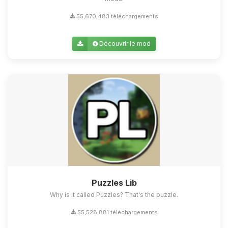
55,670,483 téléchargements
Découvrir le mod
Puzzles Lib
Why is it called Puzzles? That's the puzzle.
55,528,881 téléchargements