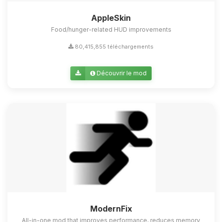
AppleSkin
Food/hunger-related HUD improvements
80,415,855 téléchargements
Découvrir le mod
ModernFix
All-in-one mod that improves performance, reduces memory