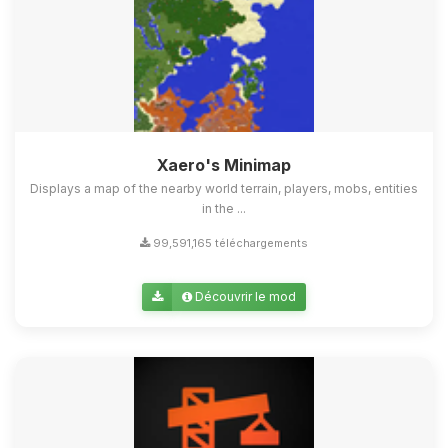
Xaero's Minimap
Displays a map of the nearby world terrain, players, mobs, entities
in the ...
99,591,165 téléchargements
Découvrir le mod