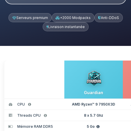
Serveurs premium
+2000 Modpacks
Anti-DDoS
Livraison instantanée
Guardian
CPU
AMD Ryzen™ 9 7950X3D
Threads CPU
8 x 5.7 Ghz
Mémoire RAM DDR5
5 Go