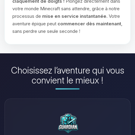
claquement de doigts !
Plongez directement dans
votre monde Minecraft sans attendre, grâce à notre
processus de
mise en service instantanée
. Votre
aventure épique peut
commencer dès maintenant
,
sans perdre une seule seconde !
Choisissez l’aventure qui vous
convient le mieux !