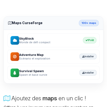
Maps CurseForge
100+ maps
SkyBlock
Prêt
Monde de défi compact
Adventure Map
Installer
Scénario et exploration
Survival Spawn
Installer
Spawn et base survie
Ajoutez des
maps
en un clic !