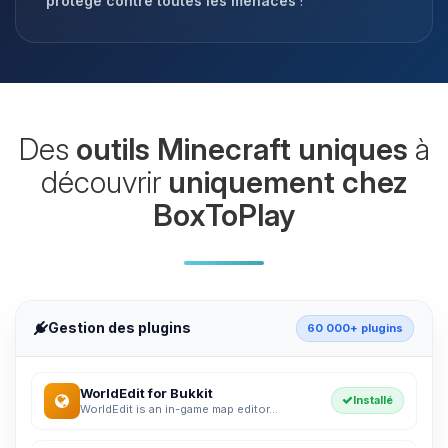
protégé contre toutes les menaces
!
Des
outils Minecraft uniques
à
découvrir
uniquement chez
BoxToPlay
Gestion des plugins
60 000+ plugins
WorldEdit for Bukkit
Installé
WorldEdit is an in-game map editor...