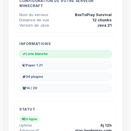
parler ! Moi c’est Choupy, ton petit
CONFIGURATION DE VOTRE SERVEUR
MINECRAFT
assistant BoxToPlay. Dis-moi ce dont
tu as besoin et je vais remuer mes
Nom du serveur
BoxToPlay Survival
petits circuits pour t’aider.
Distance de vue
12 chunks
Version de Java
Java 21
06/08/2026 à 03:13
INFORMATIONS
Liste blanche
Paper 1.21
34 plugins
14 / 20
STATUT
En ligne
Uptime
4j 12h
Adresse IP
play.boxtoplay.com