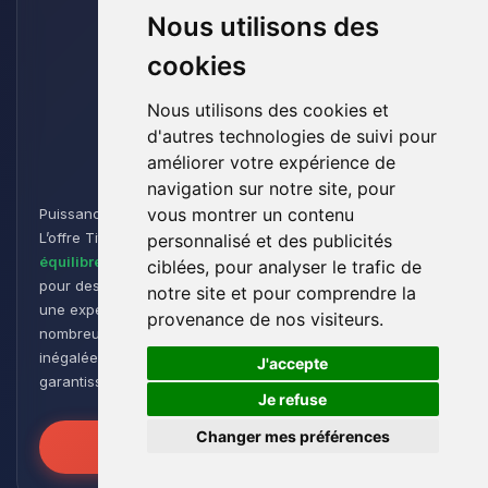
Nous utilisons des
cookies
Nous utilisons des cookies et
d'autres technologies de suivi pour
Titan
améliorer votre expérience de
navigation sur notre site, pour
vous montrer un contenu
Puissance et Endurance pour les Aventuriers de Minecraft :
L’offre Titan est conçue pour les joueurs cherchant un
personnalisé et des publicités
équilibre parfait entre performance et flexibilité
. Idéale
ciblées, pour analyser le trafic de
pour des
groupes de taille moyenne à grande
, elle offre
notre site et pour comprendre la
une expérience de jeu fluide et réactive, même avec de
provenance de nos visiteurs.
nombreux plugins et modpacks. Profitez d’une stabilité
🍪
inégalée pour des sessions de jeu intenses et prolongées,
J'accepte
garantissant que vos mondes restent robustes et réactifs !
Je refuse
Changer mes préférences
Libérez la Puissance