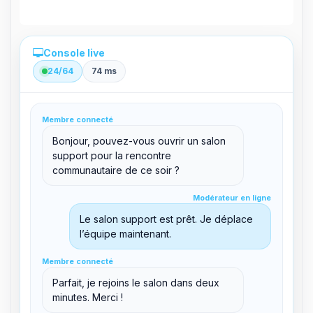
Console live
24/64
74 ms
Administration directe depuis le panel
Membre connecté
clid 42
Bonjour, pouvez-vous ouvrir un salon
support pour la rencontre
communautaire de ce soir ?
Modérateur en ligne
Modérateur en ligne
support@boxtoplay.com
Salon principal
Le salon support est prêt. Je déplace
l’équipe maintenant.
Membre connecté
Membre connecté
Salon support
Parfait, je rejoins le salon dans deux
minutes. Merci !