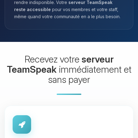
rendre indisponible. Votre
serveur TeamSpeak
reste accessible
pour vos membres et votre staff,
même quand votre communauté en a le plus besoin.
Recevez votre
serveur
TeamSpeak
immédiatement et
sans payer