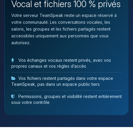
Vocal et fichiers 100 % privés
tu as besoin et je vais remuer mes
petits circuits pour t’aider.
Votre serveur TeamSpeak reste un espace réservé à
08/08/2026 à 21:31
votre communauté. Les conversations vocales, les
salons, les groupes et les fichiers partagés restent
accessibles uniquement aux personnes que vous
autorisez.
Vos échanges vocaux restent privés, avec vos
propres canaux et vos règles d’accès
Vos fichiers restent partagés dans votre espace
TeamSpeak, pas dans un espace public tiers
Permissions, groupes et visibilité restent entièrement
sous votre contrôle