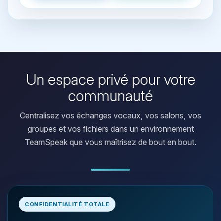
Un espace privé pour votre
communauté
Centralisez vos échanges vocaux, vos salons, vos
groupes et vos fichiers dans un environnement
TeamSpeak que vous maîtrisez de bout en bout.
Youpi, enfin quelqu’un pour me
CONFIDENTIALITÉ TOTALE
parler ! Moi c’est Choupy, ton petit
assistant BoxToPlay. Dis-moi ce dont