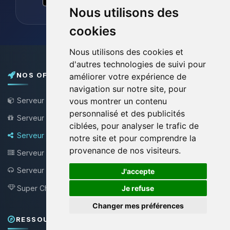
Nous utilisons des
cookies
Nous utilisons des cookies et
d'autres technologies de suivi pour
NOS OFFRES
améliorer votre expérience de
navigation sur notre site, pour
Serveur Minecraft
vous montrer un contenu
personnalisé et des publicités
Serveur Minecraft Gratuit
ciblées, pour analyser le trafic de
Serveur Bungee / Velocity
notre site et pour comprendre la
provenance de nos visiteurs.
Serveur VPS
🍪
Serveur Teamspeak
J'accepte
NEW !
Super Choupy
Je refuse
NEW !
Changer mes préférences
RESSOURCES & SUPPORT