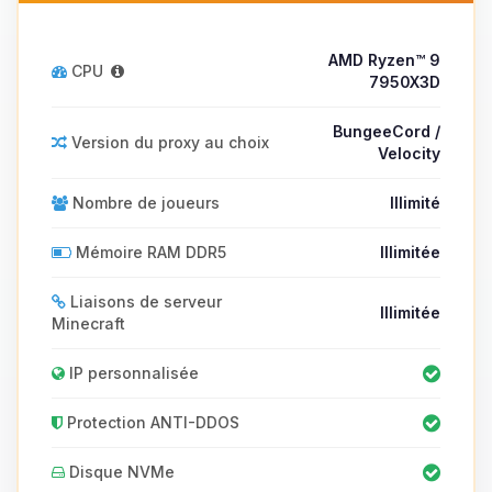
AMD Ryzen™ 9
CPU
7950X3D
BungeeCord /
Version du proxy au choix
Velocity
Nombre de joueurs
Illimité
Mémoire RAM DDR5
Illimitée
Liaisons de serveur
Illimitée
Minecraft
IP personnalisée
Protection ANTI-DDOS
Disque NVMe