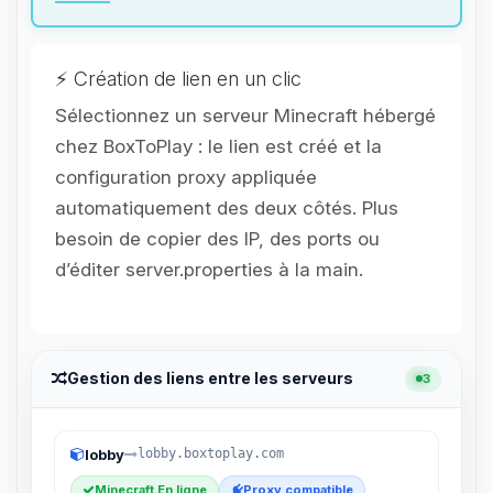
parler ! Moi c’est Choupy, ton petit
assistant BoxToPlay. Dis-moi ce dont
tu as besoin et je vais remuer mes
petits circuits pour t’aider.
⚡ Création de lien en un clic
08/08/2026 à 22:41
Sélectionnez un serveur Minecraft hébergé
chez BoxToPlay : le lien est créé et la
configuration proxy appliquée
automatiquement des deux côtés. Plus
besoin de copier des IP, des ports ou
d’éditer server.properties à la main.
Gestion des liens entre les serveurs
3
lobby
lobby.boxtoplay.com
Minecraft En ligne
Proxy compatible