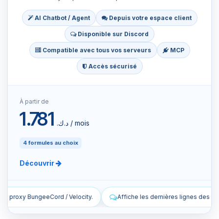
AI Chatbot / Agent
Depuis votre espace client
Disponible sur Discord
Compatible avec tous vos serveurs
MCP
Accès sécurisé
À partir de
1.781
د.ك.‏ / mois
4 formules au choix
Découvrir
ffiche les dernières lignes des logs en direct de mon proxy.
Liste le