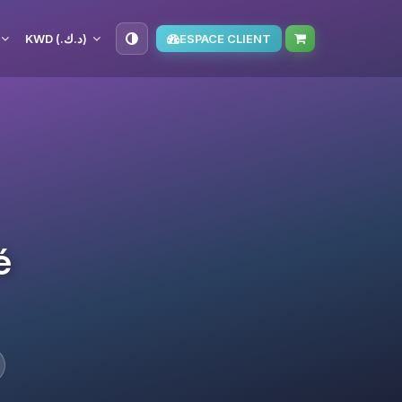
KWD (د.ك.‏)
ESPACE CLIENT
é