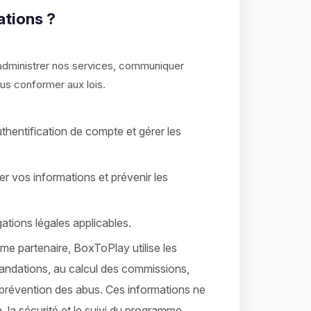
ations ?
t administrer nos services, communiquer
ous conformer aux lois.
’authentification de compte et gérer les
er vos informations et prévenir les
ations légales applicables.
me partenaire, BoxToPlay utilise les
mandations, au calcul des commissions,
 prévention des abus. Ces informations ne
, la sécurité et le suivi du programme