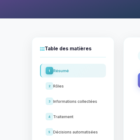
Table des matières
Résumé
1
Rôles
2
Informations collectées
3
Traitement
4
Décisions automatisées
5