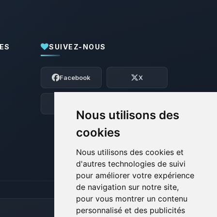
ES
SUIVEZ-NOUS
Youpi, enfin quelqu’un pour me parler !
Moi c’est Choupy, ton petit assistant
Facebook
X
BoxToPlay. Dis-moi ce dont tu as besoin
et je vais remuer mes petits circuits
pour t’aider.
Discord
Forum
Nous utilisons des
08/08/2026 à 07:16
cookies
Nous utilisons des cookies et
d'autres technologies de suivi
pour améliorer votre expérience
de navigation sur notre site,
pour vous montrer un contenu
personnalisé et des publicités