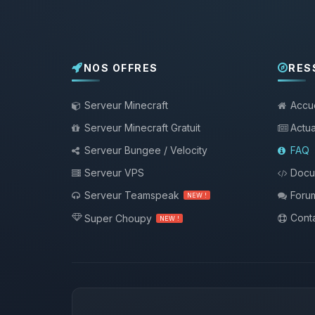
NOS OFFRES
RES
Serveur Minecraft
Accue
Serveur Minecraft Gratuit
Actua
Serveur Bungee / Velocity
FAQ
Serveur VPS
Docu
Serveur Teamspeak
Foru
NEW !
Conta
Super Choupy
NEW !